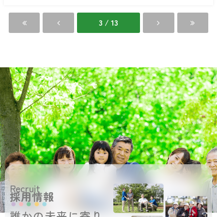
お
館
か
ざ
3 / 13
き
館
Recruit
採用情報
誰かの未来に寄り