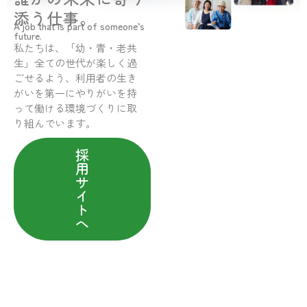
添う仕事。
A job that is part of someone’s
future.
私たちは、「幼・青・老共
生」全ての世代が楽しく過
ごせるよう、利用者の生き
がいを第一にやりがいを持
って働ける環境づくりに取
り組んでいます。
採
用
サ
イ
ト
へ