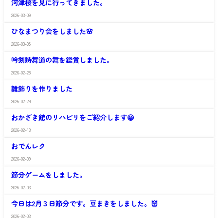
河津桜を見に行ってきました。
や
ざ
か
き
2026-03-09
さ
お
館
わ
か
ひなまつり会をしました🌸
や
ざ
か
き
2026-03-05
さ
お
館
わ
か
吟剣詩舞道の舞を鑑賞しました。
や
ざ
か
き
2026-02-28
さ
お
館
わ
か
雛飾りを作りました
や
ざ
か
き
2026-02-24
さ
お
館
わ
か
おかざき館のリハビリをご紹介します😀
や
ざ
か
き
2026-02-13
さ
お
館
わ
か
おでんレク
や
ざ
か
き
2026-02-09
さ
お
館
わ
か
節分ゲームをしました。
や
ざ
か
き
2026-02-03
さ
お
館
わ
か
今日は2月３日節分です。豆まきをしました。👹
や
ざ
か
き
2026-02-03