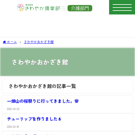
ホーム
さわやかおかざき館
さわやかおかざき館
さわやかおかざき館の記事一覧
さ
わ
一畑山の桜祭りに行ってきました。🌸
や
か
2026-04-03
さ
お
わ
か
チューリップを作りました🌷
や
ざ
か
き
2026-03-30
さ
お
館
わ
か