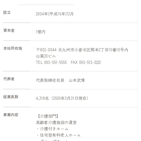
設立
2004年(平成16年)12月
資本金
1億円
本社所在地
〒802-0044 北九州市小倉北区熊本2丁目10番10号内
山第20ビル
TEL 093-551-5555 FAX 093-513-3222
代表者
代表取締役社長 山本武博
従業員数
4,318名（2026年3月31日現在）
事業内容
【介護部門】
高齢者介護施設の運営
・介護付きホーム
・住宅型有料老人ホーム