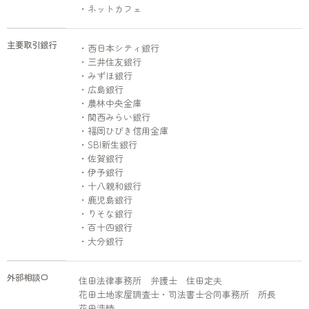
・ネットカフェ
主要取引銀行
・西日本シティ銀行
・三井住友銀行
・みずほ銀行
・広島銀行
・農林中央金庫
・関西みらい銀行
・福岡ひびき信用金庫
・SBI新生銀行
・佐賀銀行
・伊予銀行
・十八親和銀行
・鹿児島銀行
・りそな銀行
・百十四銀行
・大分銀行
外部相談口
住田法律事務所 弁護士 住田定夫
花田土地家屋調査士・司法書士合同事務所 所長
花田浩睦