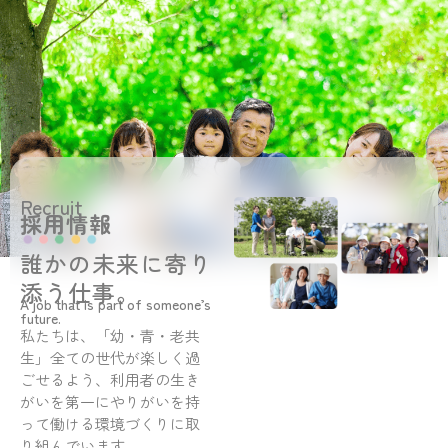
Recruit
採用情報
誰かの未来に寄り
添う仕事。
A job that is part of someone’s
future.
私たちは、「幼・青・老共
生」全ての世代が楽しく過
ごせるよう、利用者の生き
がいを第一にやりがいを持
って働ける環境づくりに取
り組んでいます。