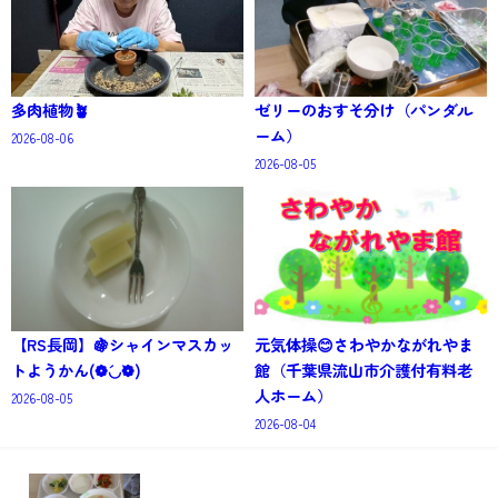
多肉植物🪴
ゼリーのおすそ分け（パンダル
ーム）
2026-08-06
2026-08-05
【RS長岡】🍇シャインマスカッ
元気体操😊さわやかながれやま
トようかん(❁´◡`❁)
館（千葉県流山市介護付有料老
人ホーム）
2026-08-05
2026-08-04