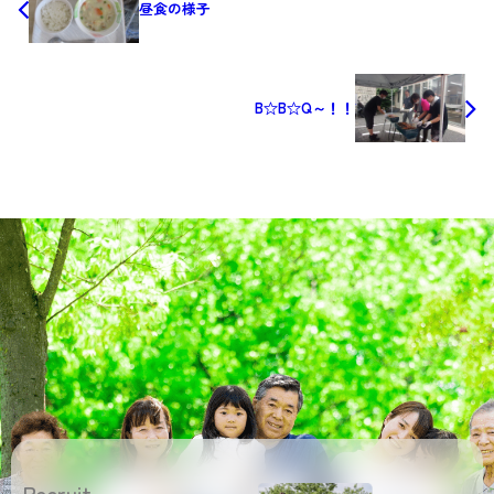
昼食の様子
B☆B☆Q～！！
Recruit