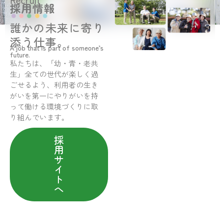
採用情報
誰かの未来に寄り
添う仕事。
A job that is part of someone’s
future.
私たちは、「幼・青・老共
生」全ての世代が楽しく過
ごせるよう、利用者の生き
がいを第一にやりがいを持
って働ける環境づくりに取
り組んでいます。
採
用
サ
イ
ト
へ