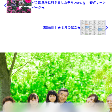
バラ園見学に行きました🌹٩(｡•ω<｡)و 🍃グリーン
パーク🦘
【RS長岡】🍚６月の献立🍚