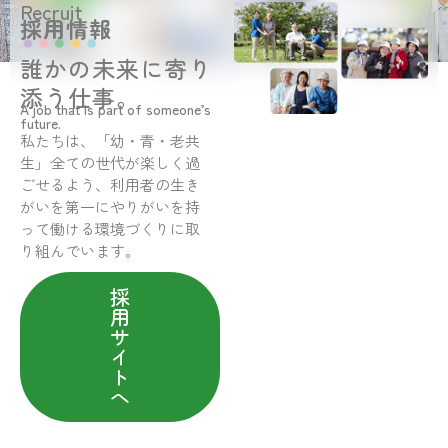
Recruit
採用情報
誰かの未来に寄り
添う仕事。
A job that is part of someone’s
future.
私たちは、「幼・青・老共
生」全ての世代が楽しく過
ごせるよう、利用者の生き
がいを第一にやりがいを持
って働ける環境づくりに取
り組んでいます。
採
用
サ
イ
ト
へ