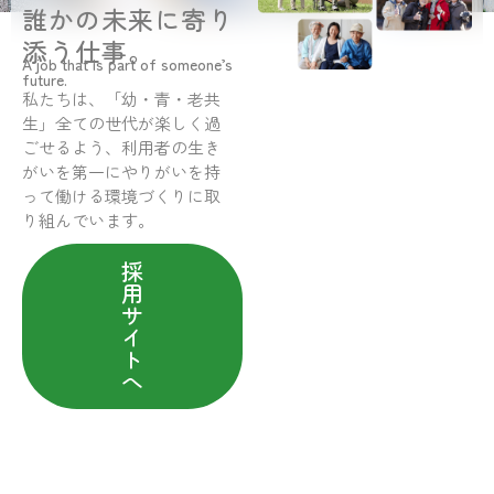
誰かの未来に寄り
添う仕事。
A job that is part of someone’s
future.
私たちは、「幼・青・老共
生」全ての世代が楽しく過
ごせるよう、利用者の生き
がいを第一にやりがいを持
って働ける環境づくりに取
り組んでいます。
採
用
サ
イ
ト
へ