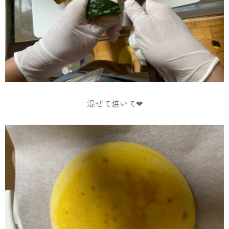
混ぜて焼いて❤