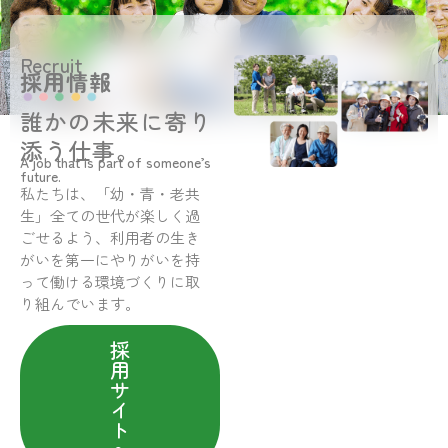
Recruit
採用情報
誰かの未来に寄り
添う仕事。
A job that is part of someone’s
future.
私たちは、「幼・青・老共
生」全ての世代が楽しく過
ごせるよう、利用者の生き
がいを第一にやりがいを持
って働ける環境づくりに取
り組んでいます。
採
用
サ
イ
ト