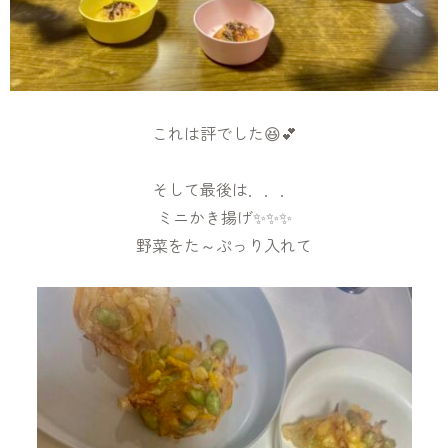
これは評でした😆💕
そして最後は．．．
ミニかき揚げ✨✨✨
野菜をた～ぷっり入れて