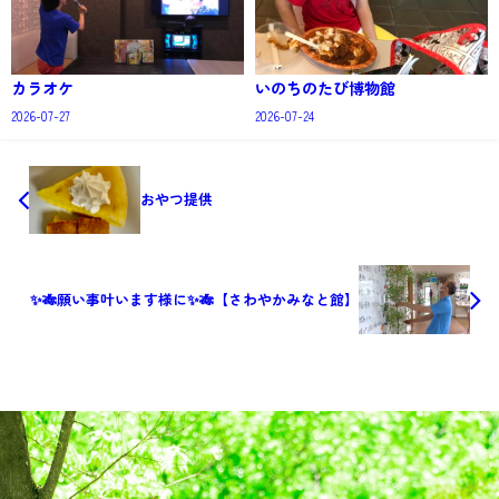
カラオケ
いのちのたび博物館
2026-07-27
2026-07-24
おやつ提供
✨🎋願い事叶います様に✨🎋【さわやかみなと館】