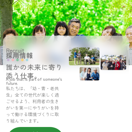
Recruit
採用情報
誰かの未来に寄り
添う仕事。
A job that is part of someone’s
future.
私たちは、「幼・青・老共
生」全ての世代が楽しく過
ごせるよう、利用者の生き
がいを第一にやりがいを持
って働ける環境づくりに取
り組んでいます。