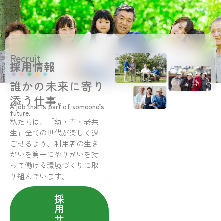
Recruit
採用情報
誰かの未来に寄り
添う仕事。
A job that is part of someone’s
future.
私たちは、「幼・青・老共
生」全ての世代が楽しく過
ごせるよう、利用者の生き
がいを第一にやりがいを持
って働ける環境づくりに取
り組んでいます。
採
用
サ