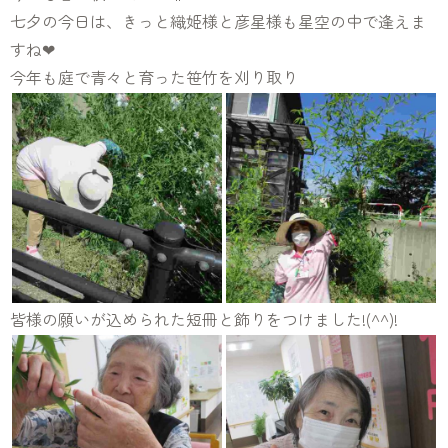
七夕の今日は、きっと織姫様と彦星様も星空の中で逢えま
すね❤
今年も庭で青々と育った笹竹を刈り取り
皆様の願いが込められた短冊と飾りをつけました!(^^)!