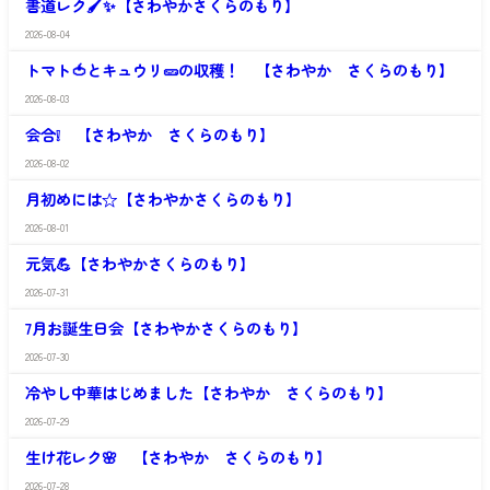
り
書道レク🖌✨【さわやかさくらのもり】
や
ら
か
の
2026-08-04
さ
さ
も
わ
く
り
トマト🍅とキュウリ🥒の収穫！ 【さわやか さくらのもり】
や
ら
か
の
2026-08-03
さ
さ
も
わ
く
り
会合❕ 【さわやか さくらのもり】
や
ら
か
の
2026-08-02
さ
さ
も
わ
く
り
月初めには☆【さわやかさくらのもり】
や
ら
か
の
2026-08-01
さ
さ
も
わ
く
り
元気💪【さわやかさくらのもり】
や
ら
か
の
2026-07-31
さ
さ
も
わ
く
り
7月お誕生日会【さわやかさくらのもり】
や
ら
か
の
2026-07-30
さ
さ
も
わ
く
り
冷やし中華はじめました【さわやか さくらのもり】
や
ら
か
の
2026-07-29
さ
さ
も
わ
く
り
生け花レク🌸 【さわやか さくらのもり】
や
ら
か
の
2026-07-28