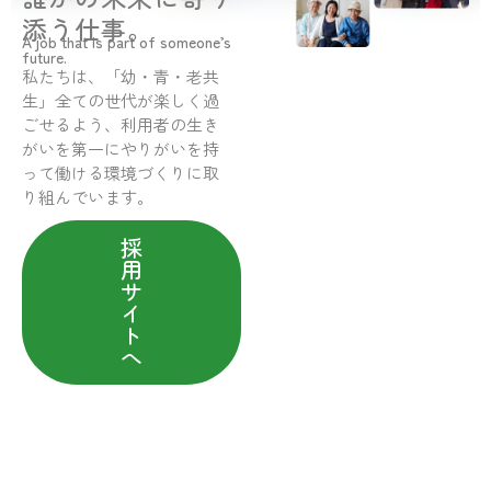
添う仕事。
A job that is part of someone’s
future.
私たちは、「幼・青・老共
生」全ての世代が楽しく過
ごせるよう、利用者の生き
がいを第一にやりがいを持
って働ける環境づくりに取
り組んでいます。
採
用
サ
イ
ト
へ