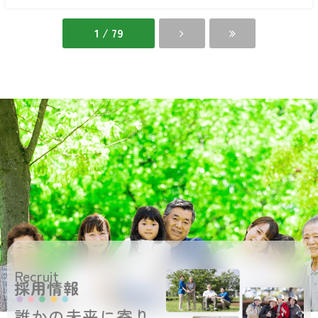
さ
も
く
り
ら
1 / 79
の
も
り
Recruit
採用情報
誰かの未来に寄り