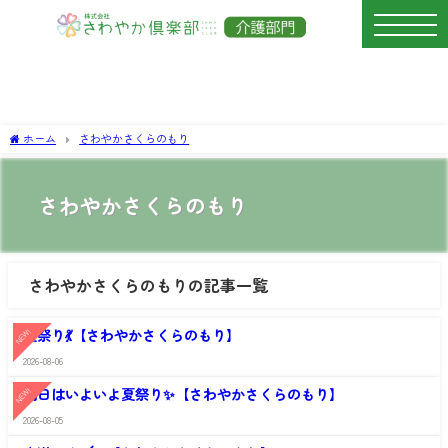
ホーム
さわやかさくらのもり
さわやかさくらのもり
さわやかさくらのもりの記事一覧
さ
わ
夏祭り💃【さわやかさくらのもり】
NEW!
や
か
2026-08-06
さ
さ
わ
く
明日はいよいよ夏祭り✨【さわやかさくらのもり】
NEW!
や
ら
か
の
2026-08-05
さ
さ
も
わ
く