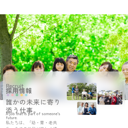
Recruit
採用情報
誰かの未来に寄り
添う仕事。
A job that is part of someone’s
future.
私たちは、「幼・青・老共