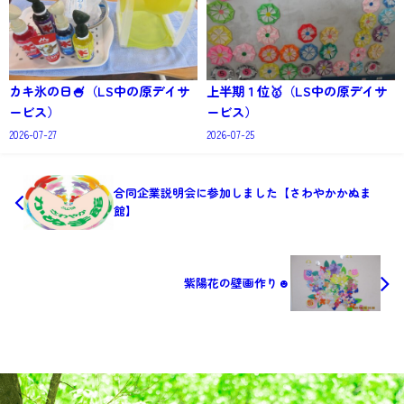
カキ氷の日🍧（LS中の原デイサ
上半期１位🥇（LS中の原デイサ
ービス）
ービス）
2026-07-27
2026-07-25
合同企業説明会に参加しました【さわやかかぬま
館】
紫陽花の壁画作り☻