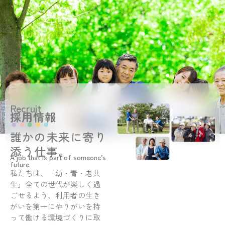
Recruit
採用情報
誰かの未来に寄り
添う仕事。
A job that is part of someone’s
future.
私たちは、「幼・青・老共
生」全ての世代が楽しく過
ごせるよう、利用者の生き
がいを第一にやりがいを持
って働ける環境づくりに取