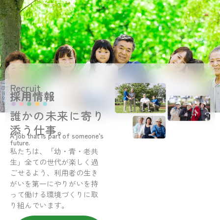
Recruit
採用情報
誰かの未来に寄り
添う仕事。
A job that is part of someone’s
future.
私たちは、「幼・青・老共
生」全ての世代が楽しく過
ごせるよう、利用者の生き
がいを第一にやりがいを持
って働ける環境づくりに取
り組んでいます。