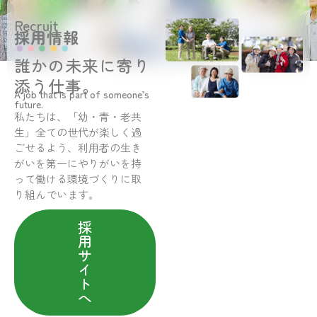
Recruit
採用情報
誰かの未来に寄り
添う仕事。
A job that is part of someone’s
future.
私たちは、「幼・青・老共
生」全ての世代が楽しく過
ごせるよう、利用者の生き
がいを第一にやりがいを持
って働ける環境づくりに取
り組んでいます。
採
用
サ
イ
ト
へ