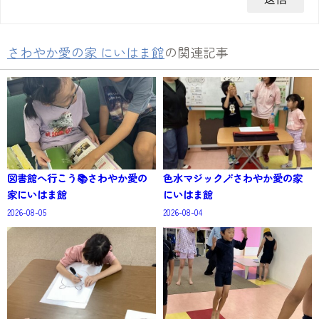
さわやか愛の家 にいはま館
の関連記事
図書館へ行こう📚さわやか愛の
色水マジック🪄さわやか愛の家
家にいはま館
にいはま館
2026-08-05
2026-08-04