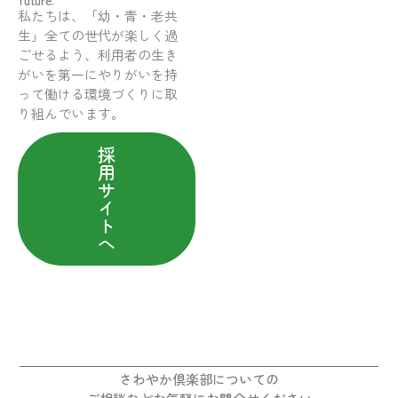
future.
私たちは、「幼・青・老共
生」全ての世代が楽しく過
ごせるよう、利用者の生き
がいを第一にやりがいを持
って働ける環境づくりに取
り組んでいます。
採
用
サ
イ
ト
へ
さわやか倶楽部についての