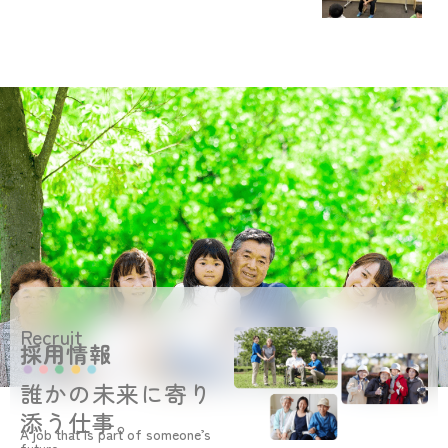
Recruit
採用情報
誰かの未来に寄り
添う仕事。
A job that is part of someone’s