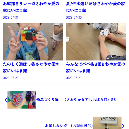
お絵描きリレー🎨さわやか愛の
夏だ‼️水遊びだ😆さわやか愛の家
家にいはま館
にいはま館
2026-07-31
2026-07-30
たのしく遊ぼっ😆さわやか愛の
みんなでババ抜き🃏さわやか愛の
家にいはま館
家にいはま館
2026-07-29
2026-07-28
作品づくり🐌 （さわやかなすしおばら館）SS
お楽しみレク (お誕生日会)