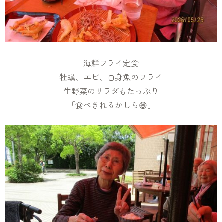
海鮮フライ定食
牡蠣、エビ、白身魚のフライ
生野菜のサラダもたっぷり
「食べきれるかしら😄」