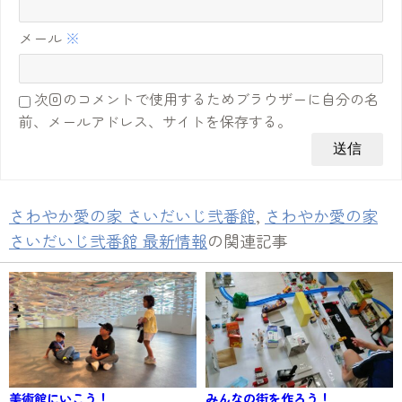
メール
※
次回のコメントで使用するためブラウザーに自分の名
前、メールアドレス、サイトを保存する。
さわやか愛の家 さいだいじ弐番館
,
さわやか愛の家
さいだいじ弐番館 最新情報
の関連記事
美術館にいこう！
みんなの街を作ろう！