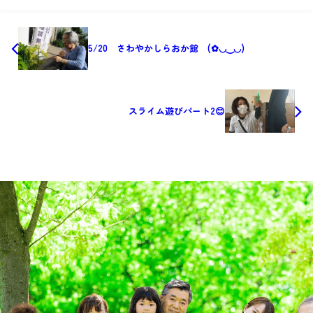
5/20 さわやかしらおか館 (✿◡‿◡)
スライム遊びパート2😊