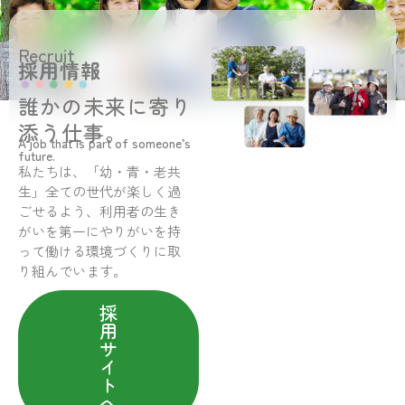
Recruit
採用情報
誰かの未来に寄り
添う仕事。
A job that is part of someone’s
future.
私たちは、「幼・青・老共
生」全ての世代が楽しく過
ごせるよう、利用者の生き
がいを第一にやりがいを持
って働ける環境づくりに取
り組んでいます。
採
用
サ
イ
ト
へ