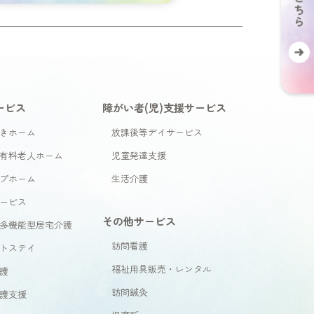
ービス
障がい者(児)支援サービス
きホーム
放課後等デイサービス
有料老人ホーム
児童発達支援
プホーム
生活介護
ービス
その他サービス
多機能型居宅介護
訪問看護
トステイ
福祉用具販売・レンタル
護
訪問鍼灸
護支援