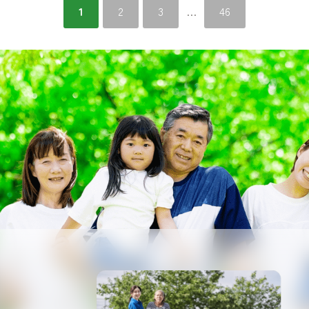
1
2
3
…
46