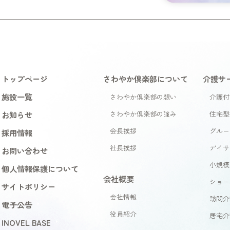
トップページ
さわやか倶楽部について
介護サ
施設一覧
さわやか倶楽部の想い
介護付
お知らせ
さわやか倶楽部の強み
住宅型
会長挨拶
グルー
採用情報
社長挨拶
デイサ
お問い合わせ
小規模
個人情報保護について
会社概要
ショー
サイトポリシー
会社情報
訪問介
電子公告
役員紹介
居宅介
INOVEL BASE