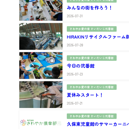
みんなの街を作ろう！
2026-07-31
さわやか愛の家 さいだいじ弐番館
HIRAKINリサイクルファー
2026-07-28
さわやか愛の家 さいだいじ弐番館
今日の弐番館
2026-07-23
さわやか愛の家 さいだいじ弐番館
夏休みスタート！
2026-07-21
さわやか愛の家 さいだいじ弐番館
久保東児童館のサマーカーニ