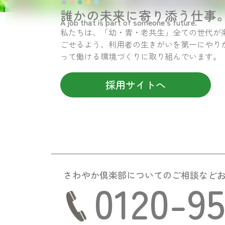
誰かの未来に寄り添う仕事
A job that is part of someone’s future.
私たちは、「幼・青・老共生」全ての世代が
ごせるよう、利用者の生きがいを第一にやり
って働ける環境づくりに取り組んでいます。
採用サイトへ
さわやか倶楽部についての
ご相談など
0120-9