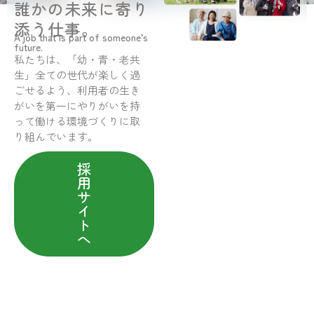
誰かの未来に寄り
添う仕事。
A job that is part of someone’s
future.
私たちは、「幼・青・老共
生」全ての世代が楽しく過
ごせるよう、利用者の生き
がいを第一にやりがいを持
って働ける環境づくりに取
り組んでいます。
採
用
サ
イ
ト
へ