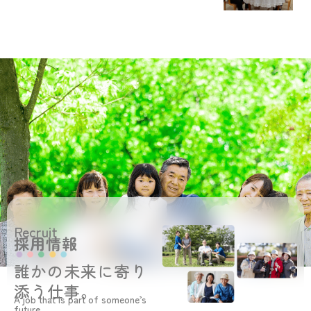
Recruit
採用情報
誰かの未来に寄り
添う仕事。
A job that is part of someone’s
future.