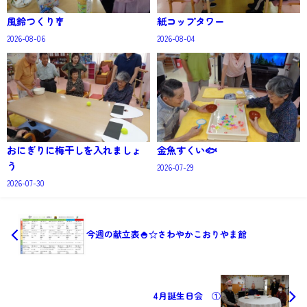
風鈴つくり🎐
紙コップタワー
2026-08-06
2026-08-04
おにぎりに梅干しを入れましょ
金魚すくい🐟
う
2026-07-29
2026-07-30
今週の献立表🍚☆さわやかこおりやま館
4月誕生日会 ①