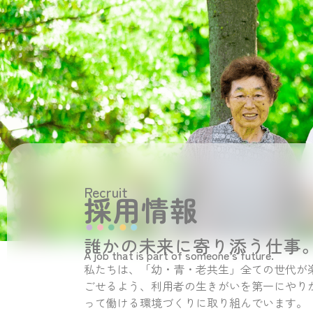
Recruit
採用情報
誰かの未来に寄り添う仕事
A job that is part of someone’s future.
私たちは、「幼・青・老共生」全ての世代が
ごせるよう、利用者の生きがいを第一にやり
って働ける環境づくりに取り組んでいます。