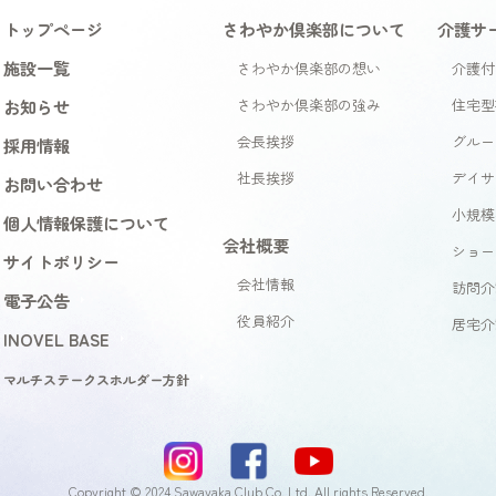
トップページ
さわやか倶楽部について
介護サ
施設一覧
さわやか倶楽部の想い
介護付
お知らせ
さわやか倶楽部の強み
住宅型
会長挨拶
グルー
採用情報
社長挨拶
デイサ
お問い合わせ
小規模
個人情報保護について
会社概要
ショー
サイトポリシー
会社情報
訪問介
電子公告
役員紹介
居宅介
INOVEL BASE
マルチステークスホルダー方針
Copyright © 2024 Sawayaka Club Co.,Ltd. All rights Reserved.