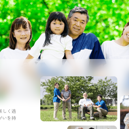
。
楽しく過
がいを持