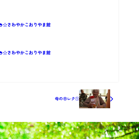
🍚☆さわやかこおりやま館
🍚☆さわやかこおりやま館
母の日レク①