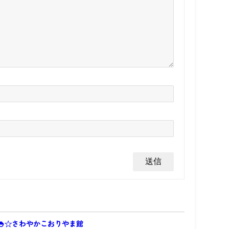
🍚☆さわやかこおりやま館