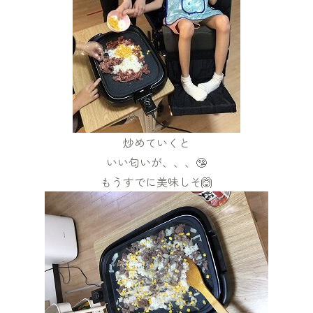
炒めていくと
いい匂いが、、、🤥
もうすでに美味しそ🙆