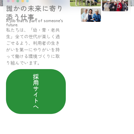
誰かの未来に寄り
添う仕事。
A job that is part of someone’s
future.
私たちは、「幼・青・老共
生」全ての世代が楽しく過
ごせるよう、利用者の生き
がいを第一にやりがいを持
って働ける環境づくりに取
り組んでいます。
採
用
サ
イ
ト
へ