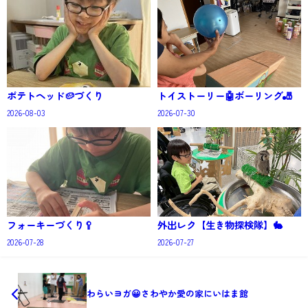
ポテトヘッド🥔づくり
トイストーリー🤖ボーリング🎳
2026-08-03
2026-07-30
フォーキーづくり🥄
外出レク【生き物探検隊】🐇
2026-07-28
2026-07-27
わらいヨガ😀さわやか愛の家にいはま館