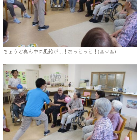
ちょうど真ん中に風船が…！おっとっと！(≧▽≦)