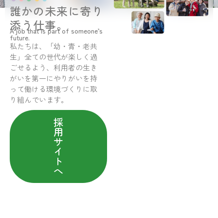
誰かの未来に寄り
添う仕事。
A job that is part of someone’s
future.
私たちは、「幼・青・老共
生」全ての世代が楽しく過
ごせるよう、利用者の生き
がいを第一にやりがいを持
って働ける環境づくりに取
り組んでいます。
採
用
サ
イ
ト
へ