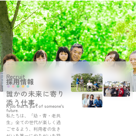
Recruit
採用情報
誰かの未来に寄り
添う仕事。
A job that is part of someone’s
future.
私たちは、「幼・青・老共
生」全ての世代が楽しく過
ごせるよう、利用者の生き
がいを第一にやりがいを持