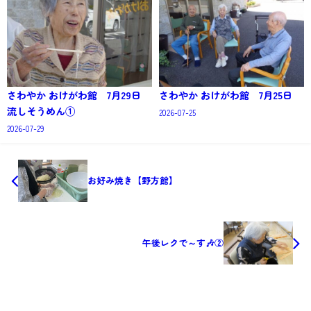
さわやか おけがわ館 7月29日
さわやか おけがわ館 7月25日
流しそうめん①
2026-07-25
2026-07-29
お好み焼き【野方館】
午後レクで～す🎶②