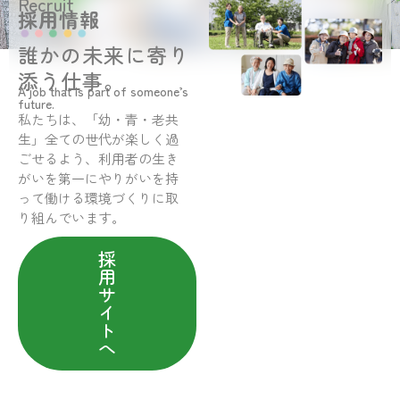
Recruit
採用情報
誰かの未来に寄り
添う仕事。
A job that is part of someone’s
future.
私たちは、「幼・青・老共
生」全ての世代が楽しく過
ごせるよう、利用者の生き
がいを第一にやりがいを持
って働ける環境づくりに取
り組んでいます。
採
用
サ
イ
ト
へ