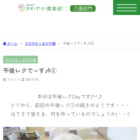
ホーム
さわやかくまがや館
午後レクで～す🎶②
さわやかくまがや館
午後レクで～す🎶②
2025-07-02
2025-07-09
本日は午後レクDayです(^^♪
どうやら、前回の午後レク①の続きのようです・・・
はてさて皆さま、何を作っているのでしょうか(・・?