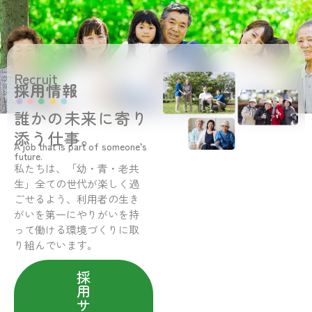
Recruit
採用情報
誰かの未来に寄り
添う仕事。
A job that is part of someone’s
future.
私たちは、「幼・青・老共
生」全ての世代が楽しく過
ごせるよう、利用者の生き
がいを第一にやりがいを持
って働ける環境づくりに取
り組んでいます。
採
用
サ