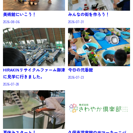
美術館にいこう！
みんなの街を作ろう！
2026-08-06
2026-07-31
HIRAKINリサイクルファーム御津
今日の弐番館
に見学に行きました。
2026-07-23
2026-07-28
夏休みスタート！
久保東児童館のサマーカーニバ