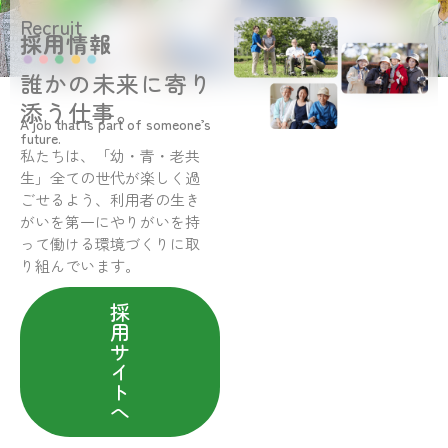
Recruit
採用情報
誰かの未来に寄り
添う仕事。
A job that is part of someone’s
future.
私たちは、「幼・青・老共
生」全ての世代が楽しく過
ごせるよう、利用者の生き
がいを第一にやりがいを持
って働ける環境づくりに取
り組んでいます。
採
用
サ
イ
ト
へ