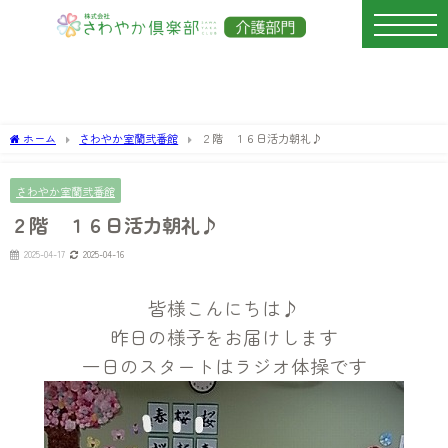
ホーム
さわやか室蘭弐番館
２階 １６日活力朝礼♪
さわやか室蘭弐番館
２階 １６日活力朝礼♪
2025-04-17
2025-04-16
皆様こんにちは♪
昨日の様子をお届けします
一日のスタートはラジオ体操です