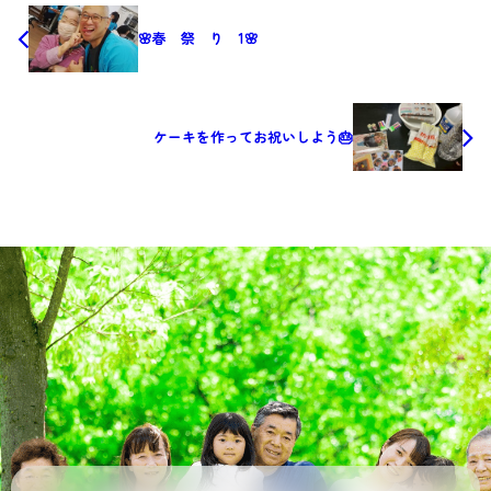
🌸春 祭 り 1🌸
ケーキを作ってお祝いしよう🎂