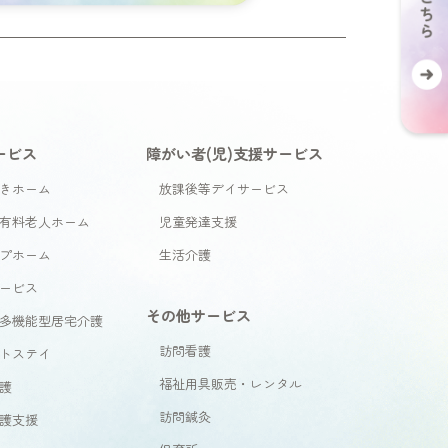
ービス
障がい者(児)支援サービス
きホーム
放課後等デイサービス
有料老人ホーム
児童発達支援
プホーム
生活介護
ービス
その他サービス
多機能型居宅介護
訪問看護
トステイ
福祉用具販売・レンタル
護
訪問鍼灸
護支援