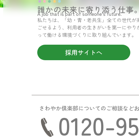
誰かの未来に寄り添う仕事
A job that is part of someone’s future.
私たちは、「幼・青・老共生」全ての世代が
ごせるよう、利用者の生きがいを第一にやり
って働ける環境づくりに取り組んでいます。
採用サイトへ
さわやか倶楽部についての
ご相談など
0120-9