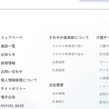
トップページ
さわやか倶楽部について
介護サ
施設一覧
さわやか倶楽部の想い
介護付
お知らせ
さわやか倶楽部の強み
住宅型
会長挨拶
グルー
採用情報
社長挨拶
デイサ
お問い合わせ
小規模
個人情報保護について
会社概要
ショー
サイトポリシー
会社情報
訪問介
電子公告
役員紹介
居宅介
INOVEL BASE