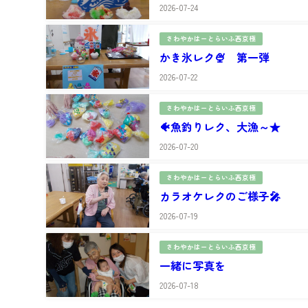
2026-07-24
さわやかはーとらいふ西京極
かき氷レク🍨 第一弾
2026-07-22
さわやかはーとらいふ西京極
🐠魚釣りレク、大漁～★
2026-07-20
さわやかはーとらいふ西京極
カラオケレクのご様子🎤
2026-07-19
さわやかはーとらいふ西京極
一緒に写真を
2026-07-18