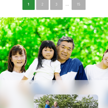
1
2
3
…
15