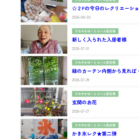
☆２Fの今日のレクリエーシ
2026-08-03
さわやかはーとらいふ西京極
新しく入られた入居者様
2026-07-31
さわやかはーとらいふ西京極
緑のカーテン内側から見れば
2026-07-29
さわやかはーとらいふ西京極
玄関のお花
2026-07-27
さわやかはーとらいふ西京極
かき氷レク★第二弾