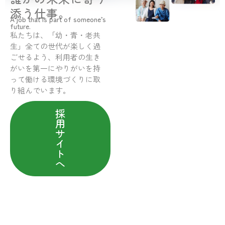
添う仕事。
A job that is part of someone’s
future.
私たちは、「幼・青・老共
生」全ての世代が楽しく過
ごせるよう、利用者の生き
がいを第一にやりがいを持
って働ける環境づくりに取
り組んでいます。
採
用
サ
イ
ト
へ