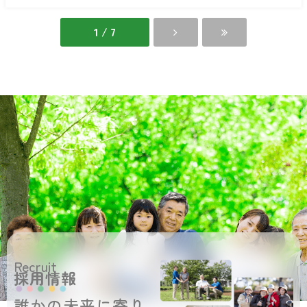
日
の
出
1 / 7
館
Recruit
採用情報
誰かの未来に寄り