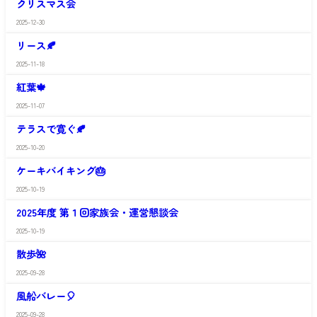
クリスマス会
や
出
か
館
2025-12-30
さ
日
わ
の
リース🍂
や
出
か
館
2025-11-18
さ
日
わ
の
紅葉🍁
や
出
か
館
2025-11-07
さ
日
わ
の
テラスで寛ぐ🍂
や
出
か
館
2025-10-20
さ
日
わ
の
ケーキバイキング🎂
や
出
か
館
2025-10-19
さ
日
わ
の
2025年度 第１回家族会・運営懇談会
や
出
か
館
2025-10-19
さ
日
わ
の
散歩🌺
や
出
か
館
2025-09-28
さ
日
わ
の
風船バレー🎈
や
出
か
館
2025-09-28