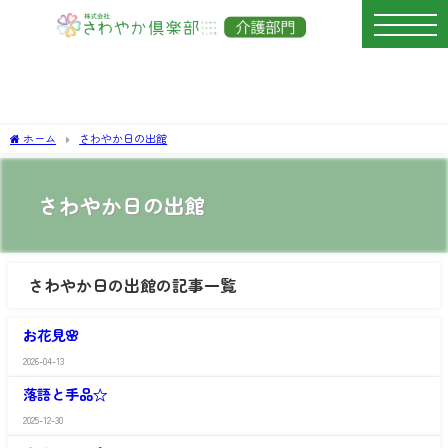
ホーム
さわやか日の出館
さわやか日の出館
さわやか日の出館の記事一覧
さ
わ
お花見🌸
や
か
2026-04-13
さ
日
わ
の
落語と手品☆
や
出
か
館
2025-12-30
さ
日
わ
の