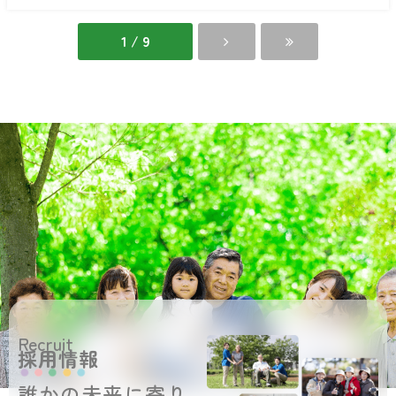
グ
ホ
い
ル
ー
の
ー
ム
う
1 / 9
プ
せ
ホ
い
ー
の
ム
う
せ
い
の
う
Recruit
採用情報
誰かの未来に寄り