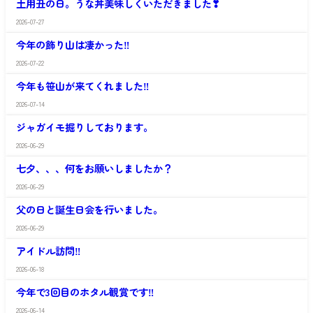
ー
土用丑の日。うな丼美味しくいただきました❣
や
ー
ム
か
プ
せ
2026-07-27
さ
グ
ホ
い
わ
ル
ー
の
今年の飾り山は凄かった‼
や
ー
ム
う
か
プ
せ
2026-07-22
さ
グ
ホ
い
わ
ル
ー
の
今年も笹山が来てくれました‼
や
ー
ム
う
か
プ
せ
2026-07-14
さ
グ
ホ
い
わ
ル
ー
の
ジャガイモ掘りしております。
や
ー
ム
う
か
プ
せ
2026-06-29
さ
グ
ホ
い
わ
ル
ー
の
七夕、、、何をお願いしましたか？
や
ー
ム
う
か
プ
せ
2026-06-29
さ
グ
ホ
い
わ
ル
ー
の
父の日と誕生日会を行いました。
や
ー
ム
う
か
プ
せ
2026-06-29
さ
グ
ホ
い
わ
ル
ー
の
アイドル訪問‼
や
ー
ム
う
か
プ
せ
2026-06-18
さ
グ
ホ
い
わ
ル
ー
の
今年で3回目のホタル観賞です‼
や
ー
ム
う
か
プ
せ
2026-06-14