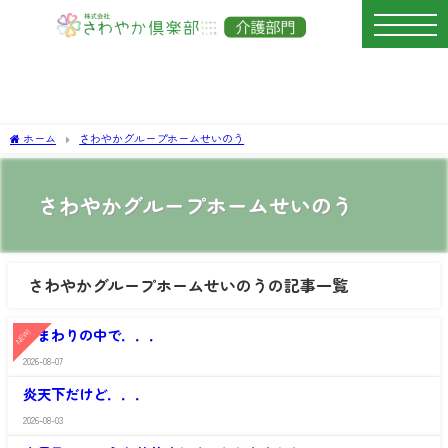
ホーム
さわやかグループホームせいのう
さわやかグループホームせいのう
さわやかグループホームせいのうの記事一覧
さ
わ
ひまわりの中で．．．
NEW!
や
か
2026-08-07
さ
グ
わ
ル
炎天下だけど．．．
や
ー
か
プ
2026-08-03
さ
グ
ホ
わ
ル