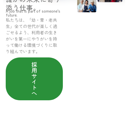
添う仕事。
A job that is part of someone’s
future.
私たちは、「幼・青・老共
生」全ての世代が楽しく過
ごせるよう、利用者の生き
がいを第一にやりがいを持
って働ける環境づくりに取
り組んでいます。
採
用
サ
イ
ト
へ