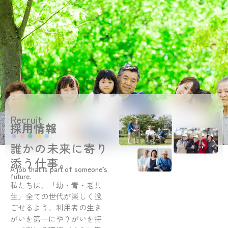
の
せ
き
館
Recruit
採用情報
誰かの未来に寄り
添う仕事。
A job that is part of someone’s
future.
私たちは、「幼・青・老共
生」全ての世代が楽しく過
ごせるよう、利用者の生き
がいを第一にやりがいを持