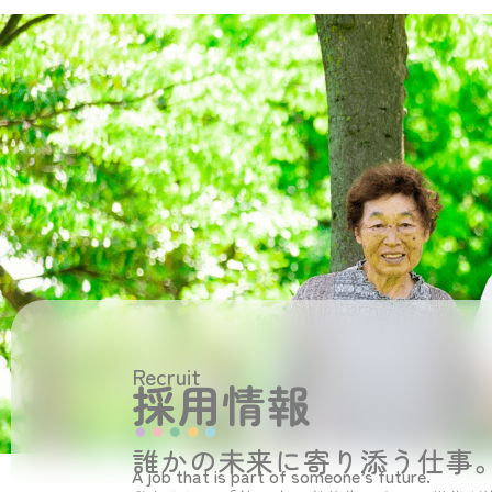
Recruit
採用情報
誰かの未来に寄り添う仕事
A job that is part of someone’s future.