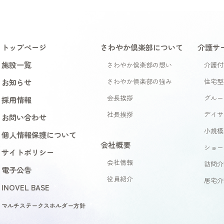
トップページ
さわやか倶楽部について
介護サ
施設一覧
さわやか倶楽部の想い
介護付
お知らせ
さわやか倶楽部の強み
住宅型
会長挨拶
グルー
採用情報
社長挨拶
デイサ
お問い合わせ
小規模
個人情報保護について
会社概要
ショー
サイトポリシー
会社情報
訪問介
電子公告
役員紹介
居宅介
INOVEL BASE
マルチステークスホルダー方針