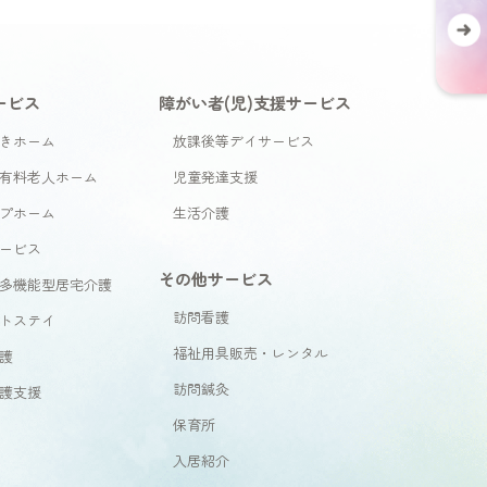
ービス
障がい者(児)支援サービス
きホーム
放課後等デイサービス
有料老人ホーム
児童発達支援
プホーム
生活介護
ービス
その他サービス
多機能型居宅介護
訪問看護
トステイ
福祉用具販売・レンタル
護
訪問鍼灸
護支援
保育所
入居紹介