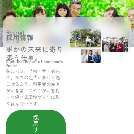
Recruit
採用情報
誰かの未来に寄り
添う仕事。
A job that is part of someone’s
future.
私たちは、「幼・青・老共
生」全ての世代が楽しく過
ごせるよう、利用者の生き
がいを第一にやりがいを持
って働ける環境づくりに取
り組んでいます。
採
用
サ