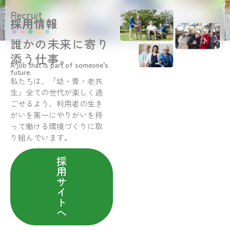
Recruit
採用情報
誰かの未来に寄り
添う仕事。
A job that is part of someone’s
future.
私たちは、「幼・青・老共
生」全ての世代が楽しく過
ごせるよう、利用者の生き
がいを第一にやりがいを持
って働ける環境づくりに取
り組んでいます。
採
用
サ
イ
ト
へ