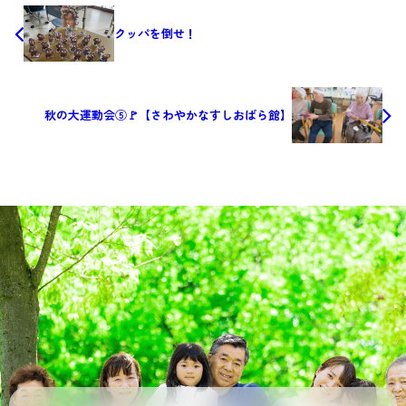
クッパを倒せ！
秋の大運動会⑤🚩【さわやかなすしおばら館】