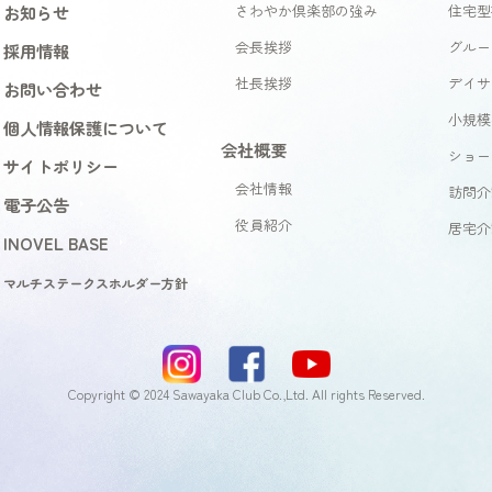
お知らせ
さわやか倶楽部の強み
住宅型
会長挨拶
グルー
採用情報
社長挨拶
デイサ
お問い合わせ
小規模
個人情報保護について
会社概要
ショー
サイトポリシー
会社情報
訪問介
電子公告
役員紹介
居宅介
INOVEL BASE
マルチステークスホルダー方針
Copyright © 2024 Sawayaka Club Co.,Ltd. All rights Reserved.