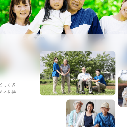
。
楽しく過
がいを持