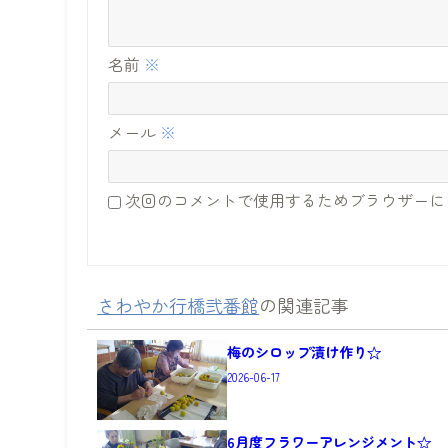
名前
※
メール
※
次回のコメントで使用するためブラウザーに
さわやか行橋弐番館
の関連記事
梅のシロップ漬け作り☆
2026-06-17
6月度フラワーアレンジメント☆