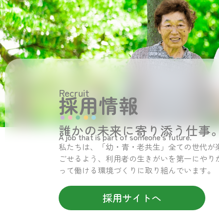
Recruit
採用情報
誰かの未来に寄り添う仕事
A job that is part of someone’s future.
私たちは、「幼・青・老共生」全ての世代が
ごせるよう、利用者の生きがいを第一にやり
って働ける環境づくりに取り組んでいます。
採用サイトへ