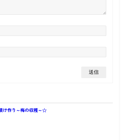
漬け作り～梅の収穫～☆