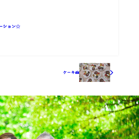
ーション☆
ケーキ🍰