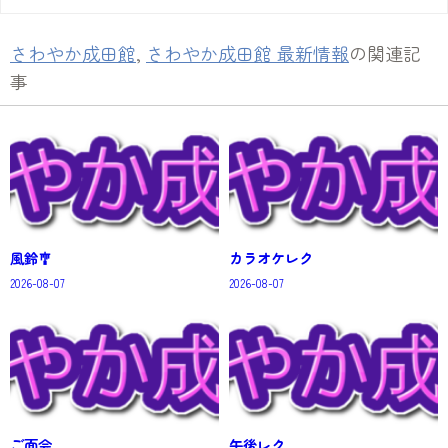
さわやか成田館
,
さわやか成田館 最新情報
の関連記
事
風鈴🎐
カラオケレク
2026-08-07
2026-08-07
ご面会
午後レク