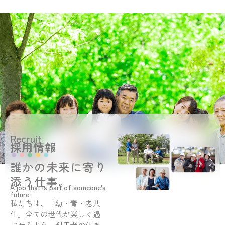
Recruit
採用情報
誰かの未来に寄り
添う仕事。
A job that is part of someone’s
future.
私たちは、「幼・青・老共
生」全ての世代が楽しく過