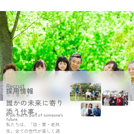
Recruit
採用情報
誰かの未来に寄り
添う仕事。
A job that is part of someone’s
future.
私たちは、「幼・青・老共
生」全ての世代が楽しく過