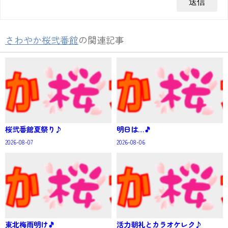
さわやか桜弐番館
の関連記事
桜弐番館夏祭り♪
明日は…🎵
2026-08-07
2026-08-06
東北梅雨明け🎵
活力朝礼とカラオケレク♪