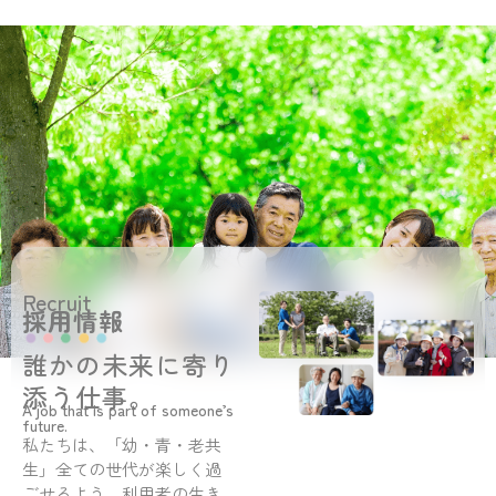
Recruit
採用情報
誰かの未来に寄り
添う仕事。
A job that is part of someone’s
future.
私たちは、「幼・青・老共
生」全ての世代が楽しく過
ごせるよう、利用者の生き