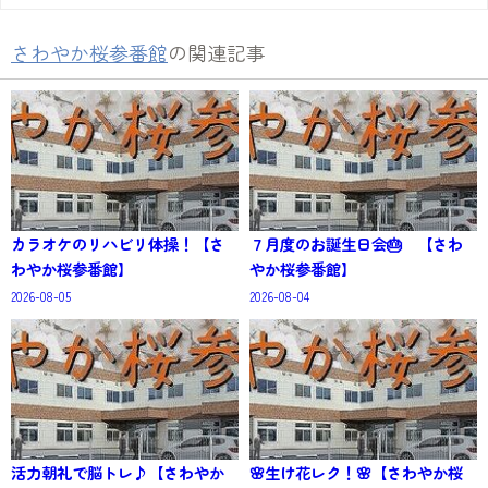
さわやか桜参番館
の関連記事
カラオケのリハビリ体操！【さ
７月度のお誕生日会🎂 【さわ
わやか桜参番館】
やか桜参番館】
2026-08-05
2026-08-04
活力朝礼で脳トレ♪【さわやか
🌸生け花レク！🌸【さわやか桜