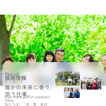
Recruit
採用情報
誰かの未来に寄り
添う仕事。
A job that is part of someone’s
future.
私たちは、「幼・青・老共