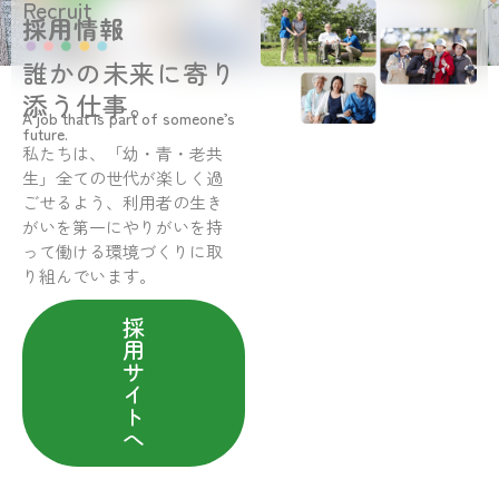
Recruit
採用情報
誰かの未来に寄り
添う仕事。
A job that is part of someone’s
future.
私たちは、「幼・青・老共
生」全ての世代が楽しく過
ごせるよう、利用者の生き
がいを第一にやりがいを持
って働ける環境づくりに取
り組んでいます。
採
用
サ
イ
ト
へ