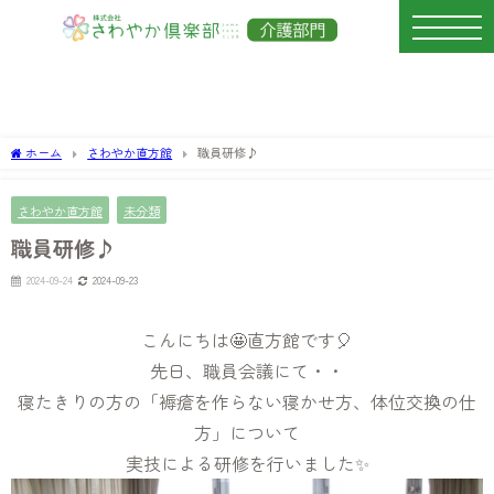
ホーム
さわやか直方館
職員研修♪
さわやか直方館
未分類
職員研修♪
2024-09-24
2024-09-23
こんにちは🤩直方館です🎈
先日、職員会議にて・・
寝たきりの方の「褥瘡を作らない寝かせ方、体位交換の仕
方」について
実技による研修を行いました✨