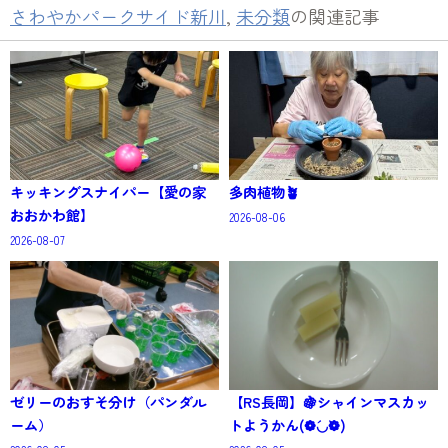
さわやかパークサイド新川
,
未分類
の関連記事
キッキングスナイパー【愛の家
多肉植物🪴
おおかわ館】
2026-08-06
2026-08-07
ゼリーのおすそ分け（パンダル
【RS長岡】🍇シャインマスカッ
ーム）
トようかん(❁´◡`❁)