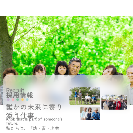
Recruit
採用情報
誰かの未来に寄り
添う仕事。
A job that is part of someone’s
future.
私たちは、「幼・青・老共