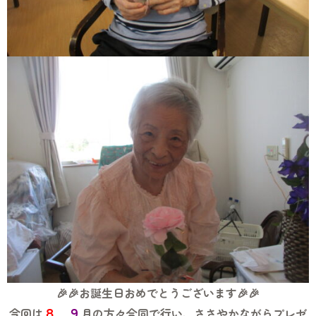
🎉🎉お誕生日おめでとうございます🎉🎉
８
９
今回は
．
月の方々合同で行い、ささやかながらプレゼ