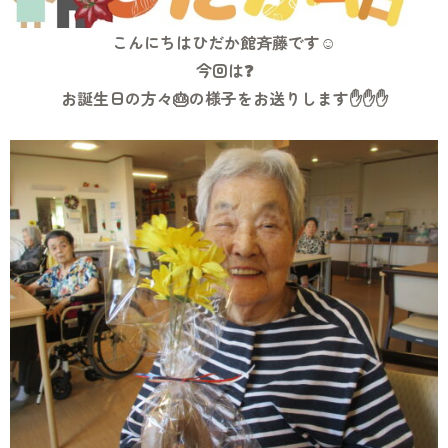
こんにちはひだか館斉藤です☺
今回は❓
お誕生日の方々🎂の様子をお送りします✋✋✋