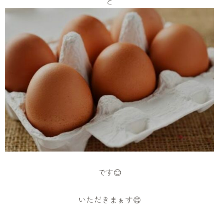
と
です😊
いただきまぁす😋