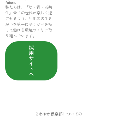
future.
私たちは、「幼・青・老共
生」全ての世代が楽しく過
ごせるよう、利用者の生き
がいを第一にやりがいを持
って働ける環境づくりに取
り組んでいます。
採
用
サ
イ
ト
へ
さわやか倶楽部についての