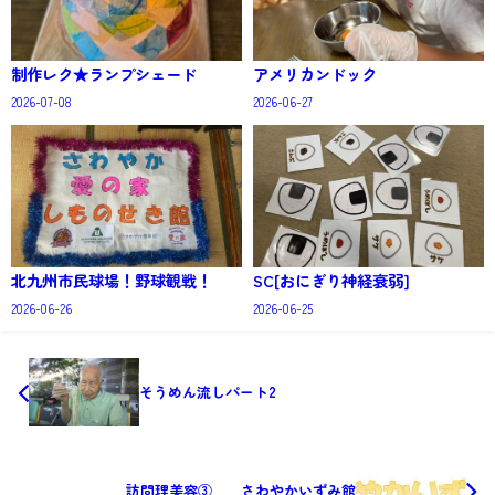
制作レク★ランプシェード
アメリカンドック
2026-07-08
2026-06-27
北九州市民球場！野球観戦！
SC[おにぎり神経衰弱]
2026-06-26
2026-06-25
そうめん流しパート2
訪問理美容③ さわやかいずみ館