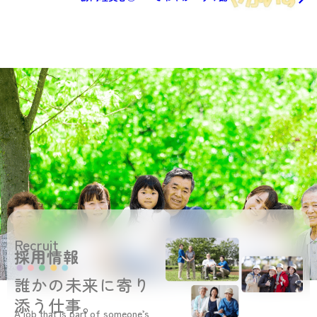
Recruit
採用情報
誰かの未来に寄り
添う仕事。
A job that is part of someone’s