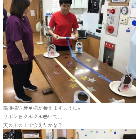
織姫様♡彦星様が会えますように⭐︎
リボンをクルクル巻いて…
天の川の上で会えたかな？