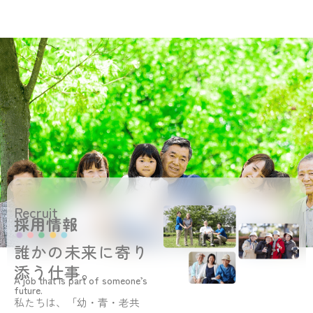
Recruit
採用情報
誰かの未来に寄り
添う仕事。
A job that is part of someone’s
future.
私たちは、「幼・青・老共