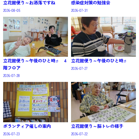
立花館便り～お洒落ですね
感染症対策の勉強会
2026-08-05
2026-07-31
立花館便り～午後のひと時♬ 4
立花館便り～午後のひと時♬
階フロア
2026-07-27
2026-07-28
ボランティア催しの案内
立花館便り～脳トレの様子
2026-07-23
2026-07-22