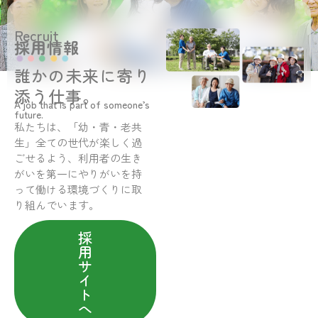
Recruit
採用情報
誰かの未来に寄り
添う仕事。
A job that is part of someone’s
future.
私たちは、「幼・青・老共
生」全ての世代が楽しく過
ごせるよう、利用者の生き
がいを第一にやりがいを持
って働ける環境づくりに取
り組んでいます。
採
用
サ
イ
ト
へ