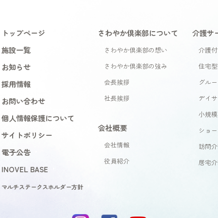
トップページ
さわやか倶楽部について
介護サ
施設一覧
さわやか倶楽部の想い
介護付
お知らせ
さわやか倶楽部の強み
住宅型
会長挨拶
グルー
採用情報
社長挨拶
デイサ
お問い合わせ
小規模
個人情報保護について
会社概要
ショー
サイトポリシー
会社情報
訪問介
電子公告
役員紹介
居宅介
INOVEL BASE
マルチステークスホルダー方針