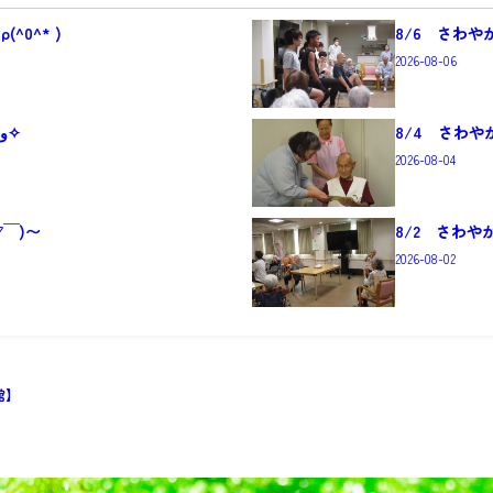
^0^* )
8/6 さわや
2026-08-06
8/5 さわやかしらおか館 (๑•̀ㅂ•́)و✧
8/4 さわや
2026-08-04
▽￣)〜
8/2 さわや
2026-08-02
館】