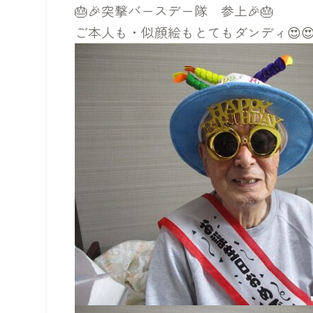
🎂🎉突撃バースデー隊 参上🎉🎂
ご本人も・似顔絵もとてもダンディ😍