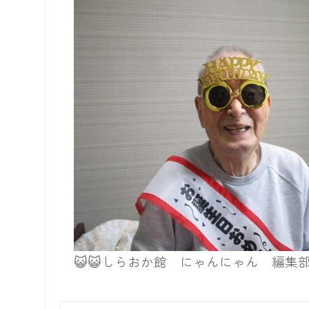
😺😺しらおか館 にゃんにゃん 編集部