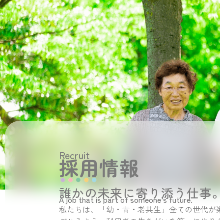
Recruit
採用情報
誰かの未来に寄り添う仕事
A job that is part of someone’s future.
私たちは、「幼・青・老共生」全ての世代が