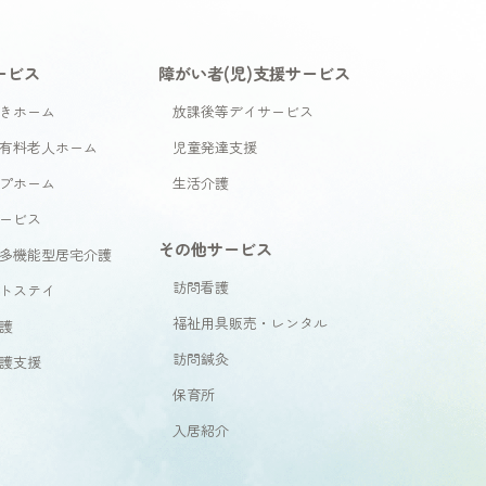
ービス
障がい者(児)支援サービス
きホーム
放課後等デイサービス
有料老人ホーム
児童発達支援
プホーム
生活介護
ービス
その他サービス
多機能型居宅介護
訪問看護
トステイ
福祉用具販売・レンタル
護
訪問鍼灸
護支援
保育所
入居紹介