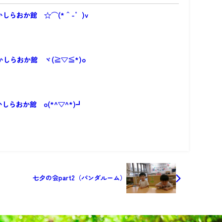
かしらおか館 ☆⌒(*＾-゜)v
かしらおか館 ヾ(≧▽≦*)o
かしらおか館 o(*^▽^*)┛
七夕の会part2（パンダルーム）