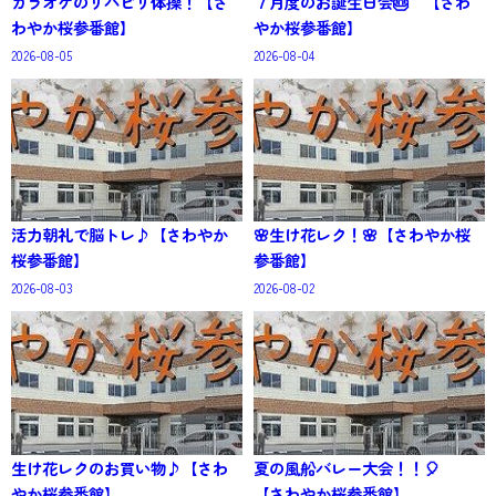
カラオケのリハビリ体操！【さ
７月度のお誕生日会🎂 【さわ
わやか桜参番館】
やか桜参番館】
2026-08-05
2026-08-04
活力朝礼で脳トレ♪【さわやか
🌸生け花レク！🌸【さわやか桜
桜参番館】
参番館】
2026-08-03
2026-08-02
生け花レクのお買い物♪【さわ
夏の風船バレー大会！！🎈
やか桜参番館】
【さわやか桜参番館】