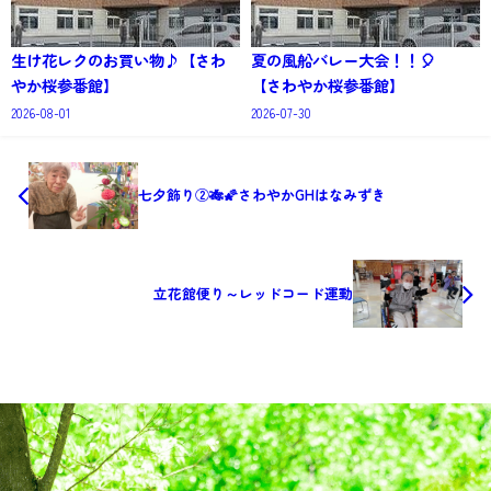
生け花レクのお買い物♪【さわ
夏の風船バレー大会！！🎈
やか桜参番館】
【さわやか桜参番館】
2026-08-01
2026-07-30
七夕飾り②🎋🌠さわやかGHはなみずき
立花館便り～レッドコード運動