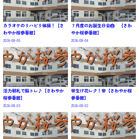
カラオケのリハビリ体操！【さ
７月度のお誕生日会🎂 【さわ
わやか桜参番館】
やか桜参番館】
2026-08-05
2026-08-04
活力朝礼で脳トレ♪【さわやか
🌸生け花レク！🌸【さわやか桜
桜参番館】
参番館】
2026-08-03
2026-08-02