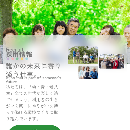
Recruit
採用情報
誰かの未来に寄り
添う仕事。
A job that is part of someone’s
future.
私たちは、「幼・青・老共
生」全ての世代が楽しく過
ごせるよう、利用者の生き
がいを第一にやりがいを持
って働ける環境づくりに取
り組んでいます。