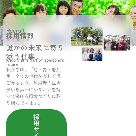
Recruit
採用情報
誰かの未来に寄り
添う仕事。
A job that is part of someone’s
future.
私たちは、「幼・青・老共
生」全ての世代が楽しく過
ごせるよう、利用者の生き
がいを第一にやりがいを持
って働ける環境づくりに取
り組んでいます。
採
用
サ
イ