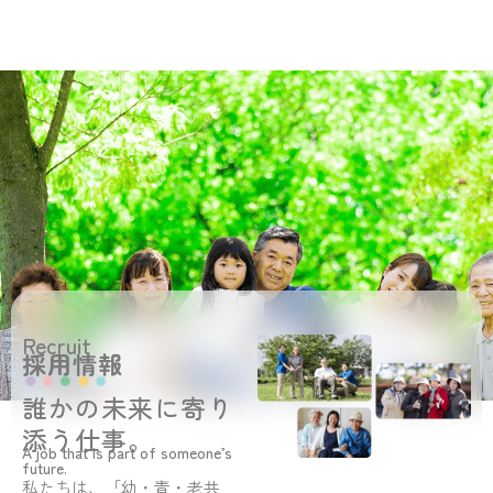
Recruit
採用情報
誰かの未来に寄り
添う仕事。
A job that is part of someone’s
future.
私たちは、「幼・青・老共